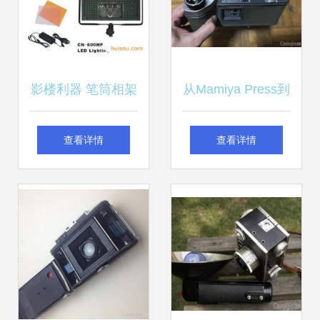
影楼利器 笔筒相架
从Mamiya Press到
与数码灯具的实用
摄影论坛 一段关于
查看详情
查看详情
指南
器材交易与传统热
情的时光之旅