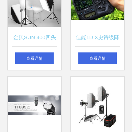
金贝SUN 400四头
佳能1D X史诗级降
摄影灯 摄影师棚拍
价 团购特价16,000
查看详情
查看详情
创作的得力助手，
元，全新国行带票
打造无影的完美光
掀抢购热潮
环境