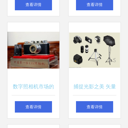
手相机 佳能5d2 佳
康与佳能争霸史揭
查看详情
查看详情
能7d 尼康d7000到
秘
货 数码相机 摄像
机 二手摄影器材
数字照相机市场的
捕捉光影之美 矢量
国产渴望 圆梦之路
摄影器材素材集锦
查看详情
查看详情
有多远？