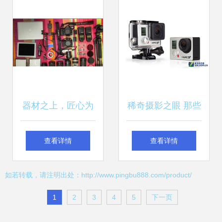
器材之上，匠心为
稀奇摄影之眼 那些
本 上海专业淘宝拍
让你与众不同的摄
查看详情
查看详情
摄公司如何借力器
影器材
如若转载，请注明出处：http://www.pingbu888.com/product/
材拍出吸睛佳作
1
2
3
4
5
下一页