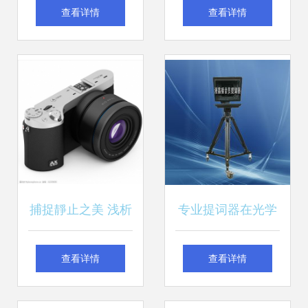
DPE 400W摄影灯
与美能达和柯尼卡
查看详情
查看详情
三灯套装 专业影楼
相守的日子
人像与服装拍摄的
理想之选
捕捉靜止之美 浅析
专业提词器在光学
靜镜头与誗相器材
照相器材中的应用
查看详情
查看详情
的切合运用
与产品库解析