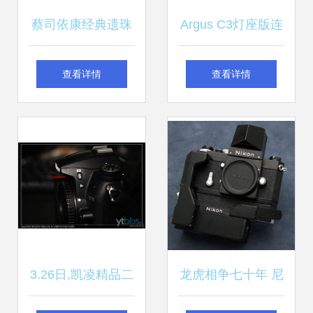
蔡司依康经典遗珠
Argus C3灯座版连
Super Six 120折叠
手柄灯 二手摄影器
查看详情
查看详情
机修复记
材的经典之选
3.26日,凯凌精品二
龙虎相争七十年 尼