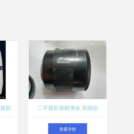
业摄影
二手摄影器材淘金 美能达
览
50mm f/2.8镜头，350元值得
查看详情