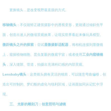
更换镜头，是改变视野最直接的方式。
移轴镜头
：不仅能矫正建筑摄影中的透视变形，更能通过倾斜焦平
面，创造出迷人的微缩景观效果，让现实世界看起来像玩具模型。
微距镜头之外的探索
：尝试
显微摄影适配器
，将相机连接到显微镜
上，窥探植物细胞、昆虫复眼的微观宇宙；或者使用
工业内窥镜镜
头
，深入缝隙、管道，拍摄出充满科幻感的内部景观。
Lensbaby镜头
：这类镜头拥有灵活的镜筒，可以随意弯曲偏移，创
造出可控制的、梦幻般的虚化与锐利区域，让画面如同从记忆中浮
现。
三、 光影的雕刻刀：创意照明与滤镜