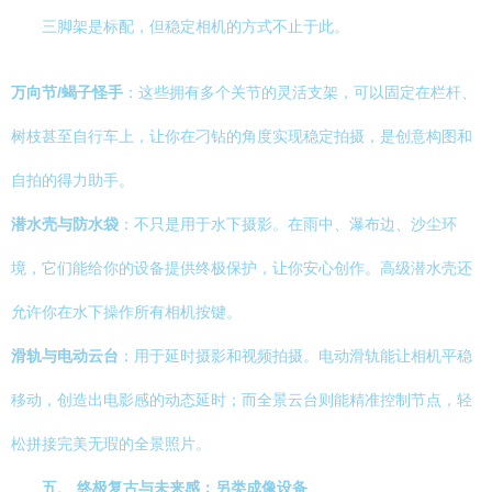
三脚架是标配，但稳定相机的方式不止于此。
万向节/蝎子怪手
：这些拥有多个关节的灵活支架，可以固定在栏杆、
树枝甚至自行车上，让你在刁钻的角度实现稳定拍摄，是创意构图和
自拍的得力助手。
潜水壳与防水袋
：不只是用于水下摄影。在雨中、瀑布边、沙尘环
境，它们能给你的设备提供终极保护，让你安心创作。高级潜水壳还
允许你在水下操作所有相机按键。
滑轨与电动云台
：用于延时摄影和视频拍摄。电动滑轨能让相机平稳
移动，创造出电影感的动态延时；而全景云台则能精准控制节点，轻
松拼接完美无瑕的全景照片。
五、 终极复古与未来感：另类成像设备