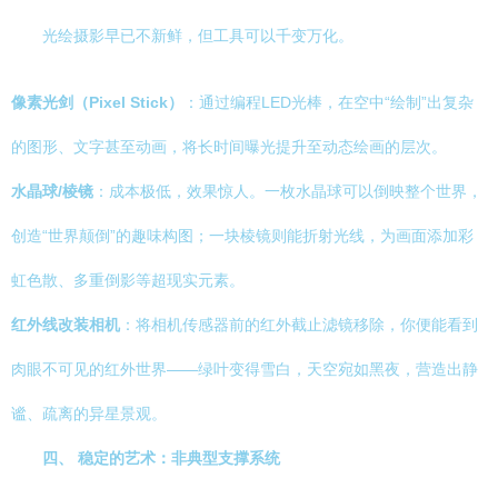
光绘摄影早已不新鲜，但工具可以千变万化。
像素光剑（Pixel Stick）
：通过编程LED光棒，在空中“绘制”出复杂
的图形、文字甚至动画，将长时间曝光提升至动态绘画的层次。
水晶球/棱镜
：成本极低，效果惊人。一枚水晶球可以倒映整个世界，
创造“世界颠倒”的趣味构图；一块棱镜则能折射光线，为画面添加彩
虹色散、多重倒影等超现实元素。
红外线改装相机
：将相机传感器前的红外截止滤镜移除，你便能看到
肉眼不可见的红外世界——绿叶变得雪白，天空宛如黑夜，营造出静
谧、疏离的异星景观。
四、 稳定的艺术：非典型支撑系统