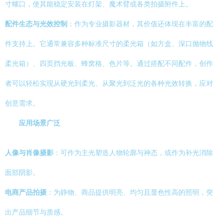
寸螺口，使其能稳定安装在灯架、魔术臂或各类拍摄附件上。
配件生态与光效控制
：作为专业摄影器材，其价值还体现在丰富的配
件支持上。它通常兼容多种标准尺寸的柔光箱（如方盒、深口抛物线
柔光箱）、四页挡光板、蜂窝格、色片等。通过搭配不同配件，创作
者可以轻松实现从硬光到柔光、从聚光到泛光的各种光效转换，应对
创意需求。
应用场景广泛
人像与肖像摄影
：可作为主光塑造人物轮廓与神态，或作为补光消除
面部阴影。
电商产品拍摄
：为静物、商品提供明亮、均匀且显色性高的照明，突
出产品细节与质感。